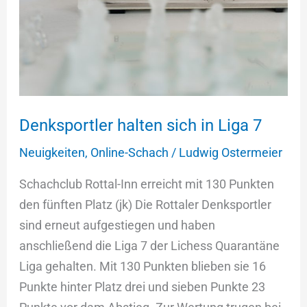
Denksportler halten sich in Liga 7
Neuigkeiten
,
Online-Schach
/
Ludwig Ostermeier
Schachclub Rottal-Inn erreicht mit 130 Punkten
den fünften Platz (jk) Die Rottaler Denksportler
sind erneut aufgestiegen und haben
anschließend die Liga 7 der Lichess Quarantäne
Liga gehalten. Mit 130 Punkten blieben sie 16
Punkte hinter Platz drei und sieben Punkte 23