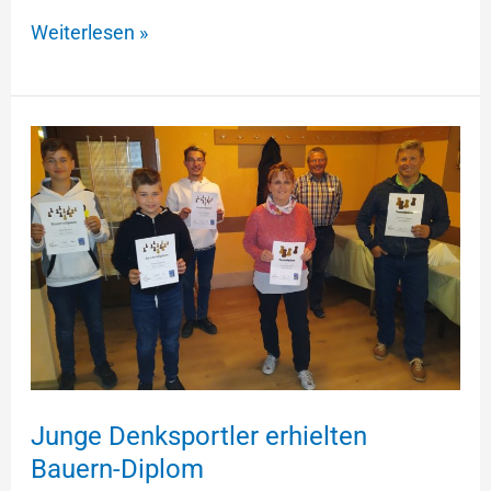
Weiterlesen »
Junge
Denksportler
erhielten
Bauern-
Diplom
Junge Denksportler erhielten
Bauern-Diplom