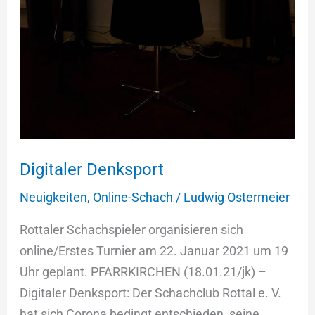
Digitaler Denksport
Neuigkeiten
,
Online-Schach
/
Ludwig Ostermeier
Rottaler Schachspieler organisieren sich
online/Erstes Turnier am 22. Januar 2021 um 19
Uhr geplant. PFARRKIRCHEN (18.01.21/jk) –
Digitaler Denksport: Der Schachclub Rottal e. V.
hat sich Corona bedingt entschieden, seine