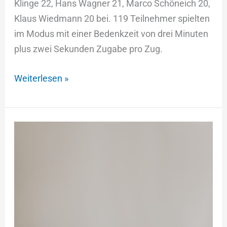
Klinge 22, Hans Wagner 21, Marco Schöneich 20,
Klaus Wiedmann 20 bei. 119 Teilnehmer spielten
im Modus mit einer Bedenkzeit von drei Minuten
plus zwei Sekunden Zugabe pro Zug.
Weiterlesen »
Klaus
Wiedmann
gewinnt
erstes
Online-
Turnier