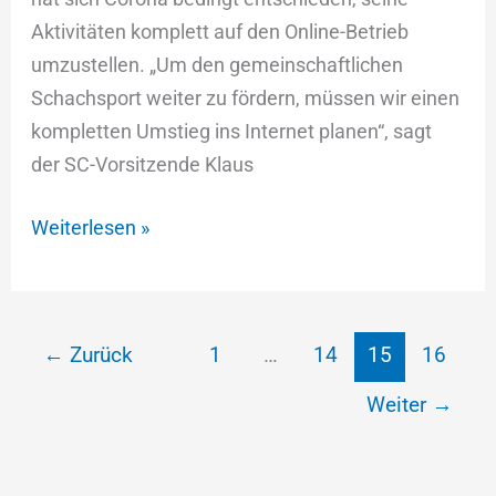
Aktivitäten komplett auf den Online-Betrieb
umzustellen. „Um den gemeinschaftlichen
Schachsport weiter zu fördern, müssen wir einen
kompletten Umstieg ins Internet planen“, sagt
der SC-Vorsitzende Klaus
Weiterlesen »
←
Zurück
1
…
14
15
16
Weiter
→