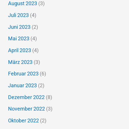
August 2023
(3)
Juli 2023
(4)
Juni 2023
(2)
Mai 2023
(4)
April 2023
(4)
März 2023
(3)
Februar 2023
(6)
Januar 2023
(2)
Dezember 2022
(8)
November 2022
(3)
Oktober 2022
(2)