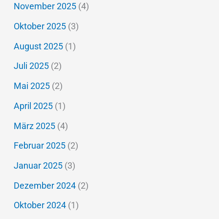
November 2025
(4)
:
Oktober 2025
(3)
August 2025
(1)
Juli 2025
(2)
Mai 2025
(2)
April 2025
(1)
März 2025
(4)
Februar 2025
(2)
Januar 2025
(3)
Dezember 2024
(2)
Oktober 2024
(1)