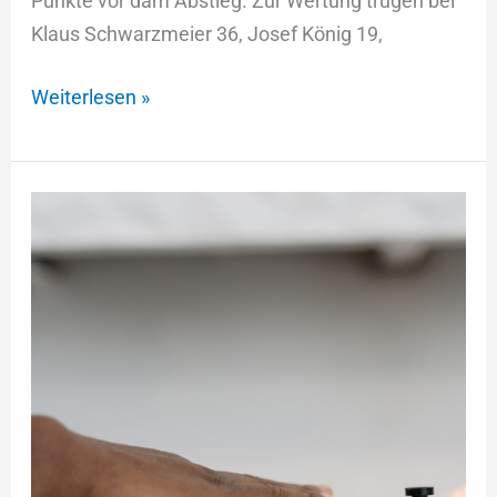
Punkte vor dam Abstieg. Zur Wertung trugen bei
Klaus Schwarzmeier 36, Josef König 19,
Weiterlesen »
Denksportler
steigen
in
Liga
8
auf