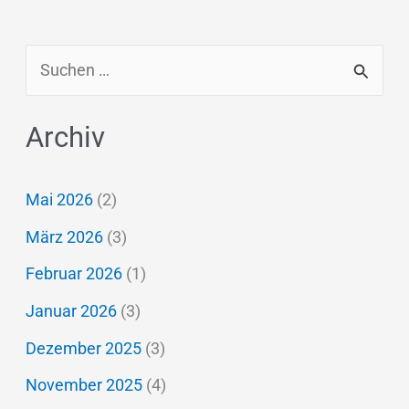
S
u
Archiv
c
h
Mai 2026
(2)
e
März 2026
(3)
n
n
Februar 2026
(1)
a
Januar 2026
(3)
c
Dezember 2025
(3)
h
November 2025
(4)
: