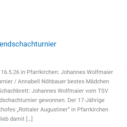
gendschachturnier
16.5.26 in Pfarrkirchen: Johannes Wolfmaier
urnier / Annabell Nöhbauer bestes Mädchen
 Schachbrett: Johannes Wolfmaier vom TSV
ndschachturnier gewonnen. Der 17-Jährige
ofes „Rottaler Augustiner“ in Pfarrkirchen
ieb damit […]