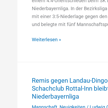
einem 4:4-Unentschieden beim SK L
Niederbayernliga. In der Bezirkslig
mit einer 3:5-Niederlage gegen den
und belegte mit fünf Mannschafts
Weiterlesen »
Remis gegen Landau-Dingolf
Remis
Schachclub Rottal-Inn bleib
gegen
Niederbayernliga
Landau-
Dingolfing
Mannschaft
,
Neuigkeiten
/
Ludwig 