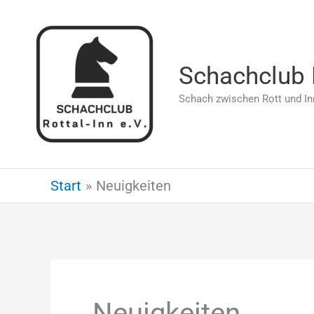
Zum
Inhalt
springen
Schachclub R
Schach zwischen Rott und In
Start
Neuigkeiten
Neuigkeiten