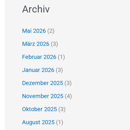
Archiv
c
h
Mai 2026
(2)
e
März 2026
(3)
n
Februar 2026
(1)
n
a
Januar 2026
(3)
c
Dezember 2025
(3)
h
November 2025
(4)
:
Oktober 2025
(3)
August 2025
(1)