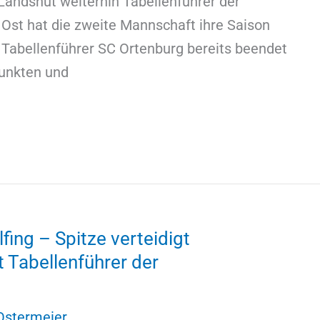
andshut weiterhin Tabellenführer der
a Ost hat die zweite Mannschaft ihre Saison
 Tabellenführer SC Ortenburg bereits beendet
punkten und
ing – Spitze verteidigt
t Tabellenführer der
Ostermeier