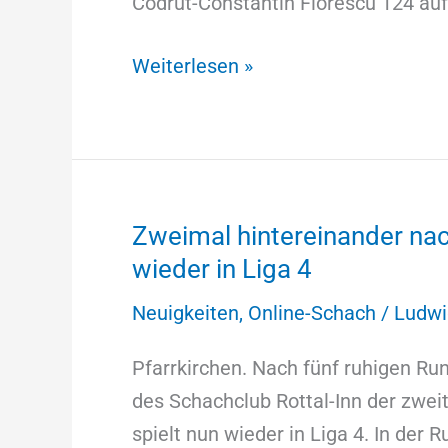
Codrut-Constantin Florescu 124 au
Weiterlesen »
Zweimal hintereinander nac
Zweimal
wieder in Liga 4
hintereinander
nach
Neuigkeiten
,
Online-Schach
/
Ludwi
oben
Schachclub
Pfarrkirchen. Nach fünf ruhigen Run
Rottal-
des Schachclub Rottal-Inn der zwei
Inn
spielt nun wieder in Liga 4. In de