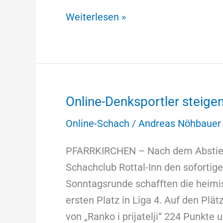
Weiterlesen »
Online-Denksportler steige
Online-
Denksportler
Online-Schach
/
Andreas Nöhbauer
steigen
nach
PFARRKIRCHEN – Nach dem Abstieg 
Abstieg
Schachclub Rottal-Inn den sofortige
wieder
Sonntagsrunde schafften die heimi
auf
ersten Platz in Liga 4. Auf den Plä
von „Ranko i prijatelji“ 224 Punkt