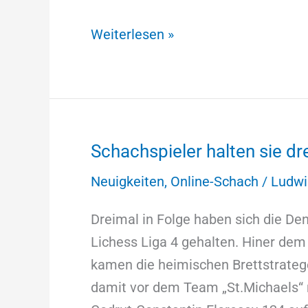
Weiterlesen »
Schachspieler halten sie dre
Schachspieler
halten
Neuigkeiten
,
Online-Schach
/
Ludwi
sie
dreimal
Dreimal in Folge haben sich die Den
in
Lichess Liga 4 gehalten. Hiner dem
Liga
kamen die heimischen Brettstratege
4
damit vor dem Team „St.Michaels“ 