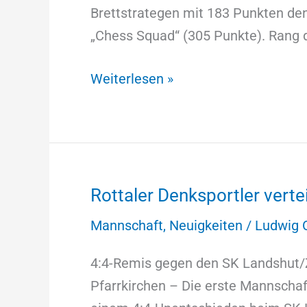
wieder
Brettstrategen mit 183 Punkten de
in
„Chess Squad“ (305 Punkte). Rang d
Liga
Weiterlesen »
4
Rottaler Denksportler verte
Rottaler
Denksportler
Mannschaft
,
Neuigkeiten
/
Ludwig 
verteidigen
Spitze
4:4-Remis gegen den SK Landshut/Z
Pfarrkirchen – Die erste Mannschaf