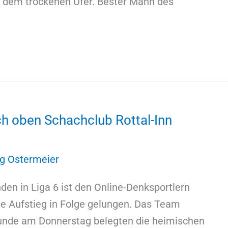
f dem trockenen Ufer. Bester Mann des
h oben Schachclub Rottal-Inn
g Ostermeier
den in Liga 6 ist den Online-Denksportlern
te Aufstieg in Folge gelungen. Das Team
r Runde am Donnerstag belegten die heimischen