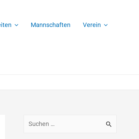
iten
Mannschaften
Verein
S
u