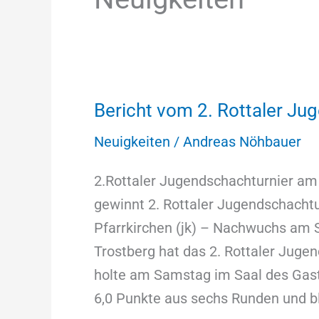
Bericht vom 2. Rottaler Ju
Bericht
vom
Neuigkeiten
/
Andreas Nöhbauer
2.
Rottaler
2.Rottaler Jugendschachturnier am 
Jugendschachturnier
gewinnt 2. Rottaler Jugendschacht
Pfarrkirchen (jk) – Nachwuchs am
Trostberg hat das 2. Rottaler Juge
holte am Samstag im Saal des Gasth
6,0 Punkte aus sechs Runden und bl