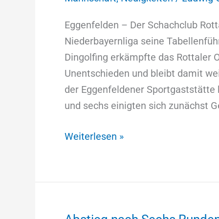
–
Spitze
Eggenfelden – Der Schachclub Rotta
verteidigt
Niederbayernliga seine Tabellenfü
Schachclub
Dingolfing erkämpfte das Rottaler 
Rottal-
Unentschieden und bleibt damit wei
Inn
der Eggenfeldener Sportgaststätte 
bleibt
und sechs einigten sich zunächst 
Tabellenführer
Weiterlesen »
der
Niederbayernliga