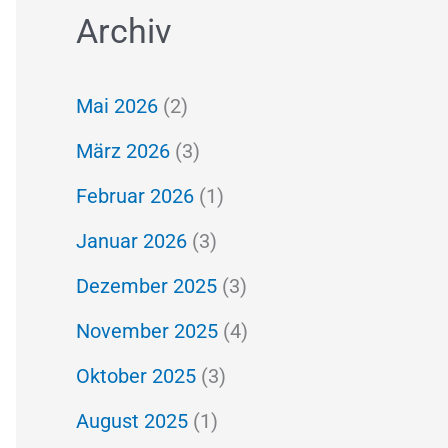
Archiv
c
h
Mai 2026
(2)
e
März 2026
(3)
n
Februar 2026
(1)
n
a
Januar 2026
(3)
c
Dezember 2025
(3)
h
November 2025
(4)
:
Oktober 2025
(3)
August 2025
(1)