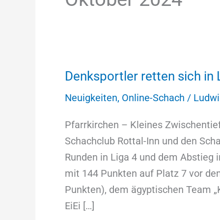
Denksportler retten sich in 
Denksportler
retten
Neuigkeiten
,
Online-Schach
/
Ludwi
sich
in
Pfarrkirchen – Kleines Zwischenti
Liga
Schachclub Rottal-Inn und den Sch
5
Runden in Liga 4 und dem Abstieg i
mit 144 Punkten auf Platz 7 vor d
Punkten), dem ägyptischen Team „K
EiEi […]