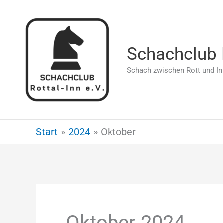
Zum
Inhalt
springen
Schachclub R
Schach zwischen Rott und In
Start
2024
Oktober
Oktober 2024