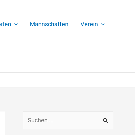
iten
Mannschaften
Verein
S
u