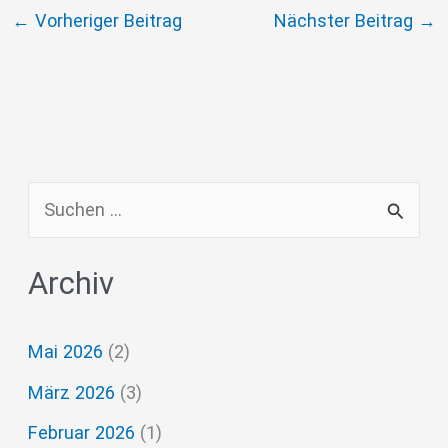
←
Vorheriger Beitrag
Nächster Beitrag
→
S
u
Archiv
c
h
Mai 2026
(2)
e
März 2026
(3)
n
n
Februar 2026
(1)