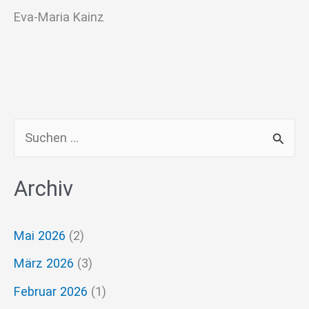
Eva-Maria Kainz
S
u
Archiv
c
h
Mai 2026
(2)
e
März 2026
(3)
n
n
Februar 2026
(1)