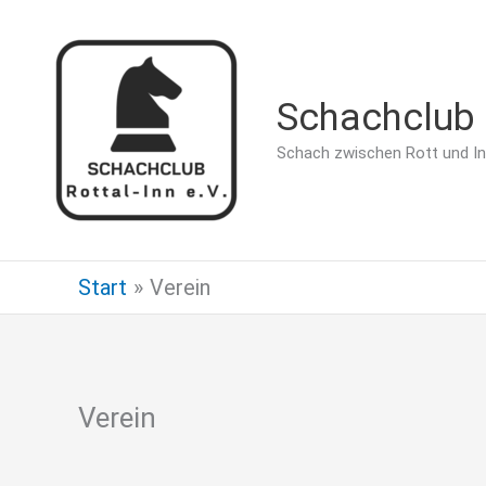
Zum
Inhalt
springen
Schachclub R
Schach zwischen Rott und I
Start
Verein
Verein