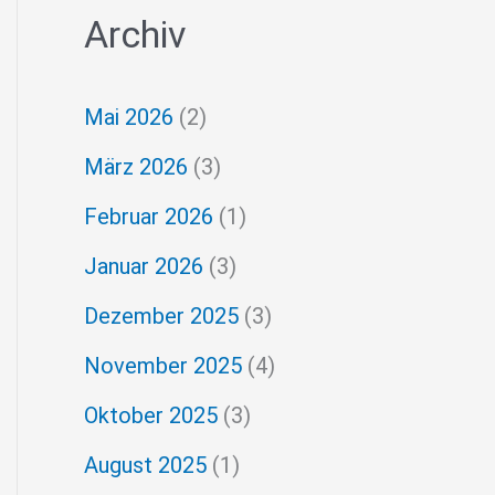
Archiv
c
h
Mai 2026
(2)
e
März 2026
(3)
n
Februar 2026
(1)
n
a
Januar 2026
(3)
c
Dezember 2025
(3)
h
November 2025
(4)
:
Oktober 2025
(3)
August 2025
(1)