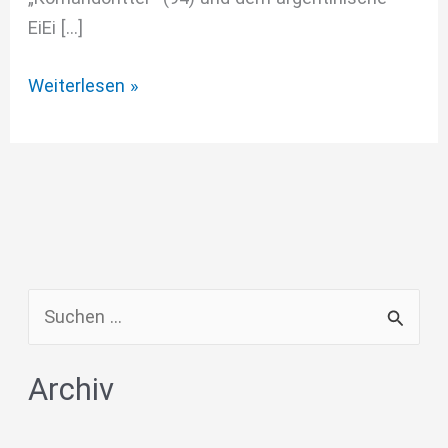
EiEi […]
Weiterlesen »
S
u
Archiv
c
h