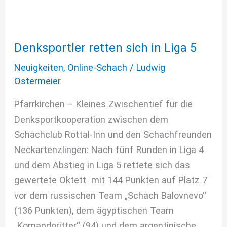
Denksportler retten sich in Liga 5
Denksportler
retten
Neuigkeiten
,
Online-Schach
/
Ludwig
sich
Ostermeier
in
Pfarrkirchen – Kleines Zwischentief für die
Liga
Denksportkooperation zwischen dem
5
Schachclub Rottal-Inn und den Schachfreunden
Neckartenzlingen: Nach fünf Runden in Liga 4
und dem Abstieg in Liga 5 rettete sich das
gewertete Oktett mit 144 Punkten auf Platz 7
vor dem russischen Team „Schach Balovnevo“
(136 Punkten), dem ägyptischen Team
„Komandoritter“ (94) und dem argentinische