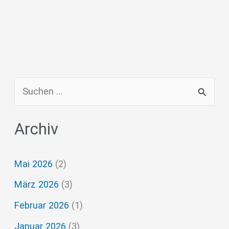
S
u
Archiv
c
h
Mai 2026
(2)
e
März 2026
(3)
n
n
Februar 2026
(1)
a
Januar 2026
(3)