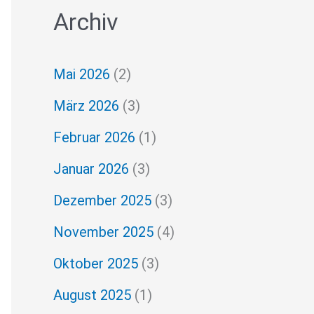
Archiv
c
h
Mai 2026
(2)
e
März 2026
(3)
n
Februar 2026
(1)
n
a
Januar 2026
(3)
c
Dezember 2025
(3)
h
November 2025
(4)
:
Oktober 2025
(3)
August 2025
(1)