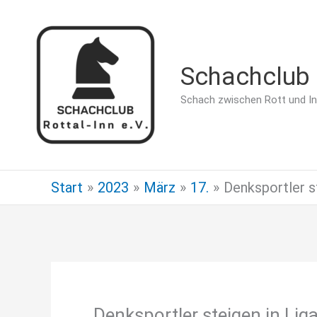
Zum
Inhalt
springen
Schachclub R
Schach zwischen Rott und I
Start
2023
März
17.
Denksportler st
Denksportler steigen in Lig