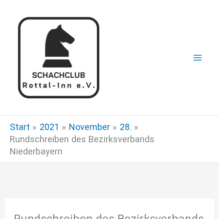
Zum
Inhalt
springen
Start
2021
November
28.
Rundschreiben des Bezirksverbands
Niederbayern
Rundschreiben des Bezirksverbands