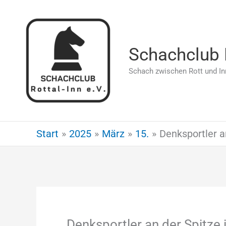
Zum
Inhalt
springen
Schachclub R
Schach zwischen Rott und In
Start
2025
März
15.
Denksportler an
Denksportler an der Spitze 