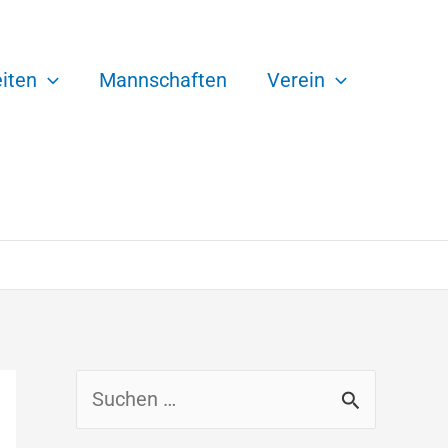
iten
Mannschaften
Verein
S
u