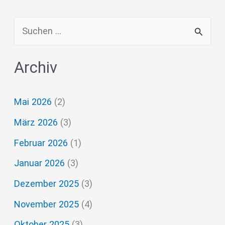
S
u
Archiv
c
h
Mai 2026
(2)
e
März 2026
(3)
n
n
Februar 2026
(1)
a
Januar 2026
(3)
c
Dezember 2025
(3)
h
November 2025
(4)
:
Oktober 2025
(3)